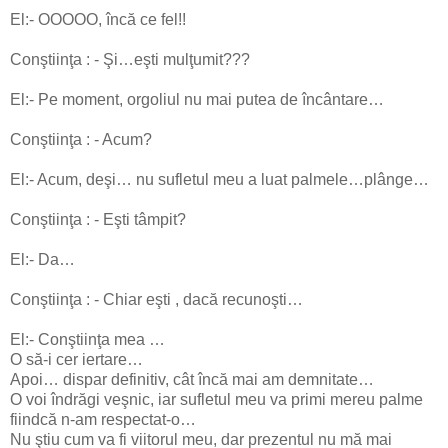
El:- OOOOO, încă ce fel!!
Conştiinţa : - Şi…eşti mulţumit???
El:- Pe moment, orgoliul nu mai putea de încântare…
Conştiinţa : - Acum?
El:- Acum, deşi… nu sufletul meu a luat palmele…plânge…
Conştiinţa : - Eşti tâmpit?
El:- Da…
Conştiinţa : - Chiar eşti , dacă recunoşti…
El:- Conştiinţa mea …
O să-i cer iertare…
Apoi… dispar definitiv, cât încă mai am demnitate…
O voi îndrăgi veşnic, iar sufletul meu va primi mereu palme
fiindcă n-am respectat-o…
Nu ştiu cum va fi viitorul meu, dar prezentul nu mă mai