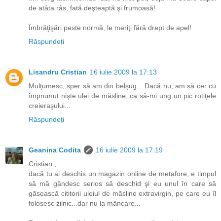
de atâta râs, fată deşteaptă şi frumoasă!
Îmbrăţişări peste normă, le meriţi fără drept de apel!
Răspundeți
Lisandru Cristian
16 iulie 2009 la 17:13
Mulţumesc, sper să am din belşug... Dacă nu, am să cer cu
împrumut nişte ulei de măsline, ca să-mi ung un pic rotiţele
creieraşului...
Răspundeți
Geanina Codita
16 iulie 2009 la 17:19
Cristian ,
dacă tu ai deschis un magazin online de metafore, e timpul
să mă gândesc serios să deschid şi eu unul în care să
găsească cititorii uleiul de măsline extravirgin, pe care eu îl
folosesc zilnic...dar nu la mâncare...