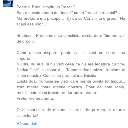
Poate o fi mai simplu un "reset"?
Sau e nevoie uneori de "install" cu un "erase" prealabil?
Ma prefac a ma pricepe... :))) da cu Constiinta e greu... Nu
scapi asa usor...
Si totusi... Problemele ce constiinta exista doar "din motive"
de orgoliu.
Cand acesta dispare, poate sa fie vant ori soare, nu
importa...
Nu stii, nu auzi si nu vezi ceea ce nu are legatura cu tine,
fiindca "tine" a disparut... Ramane doar miezul luminos al
fiintei noastre. Constiinta pura, clara, linistita.
Exista doar frumusetea vietii care merita privita tot timpul...
Asta merita toata atentia noastra. Doar ea este reala,
restul... simple si trecatoare furtuni interioare.
Prefer vremea buna.
O zi insorita si de minune iti urez, draga mea, si tuturor
cititorilor tai!
Răspundeți