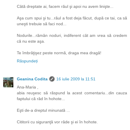
Câtă dreptate ai, facem răul şi apoi nu avem linişte...
Aşa cum spui şi tu...răul a fost deja făcut, după ce tai, ca să
uneşti trebuie să faci nod...
Nodurile...rămân noduri, indiferent cât am vrea să credem
că nu este aşa.
Te îmbrăţişez peste normă, draga mea dragă!
Răspundeți
Geanina Codita
16 iulie 2009 la 11:51
Ana-Maria ,
abia reuşesc să răspund la acest comentariu...din cauza
faptului că râd în hohote...
Eşti de-a dreptul minunată ...
Cititorii cu siguranţă vor râde şi ei în hohote.