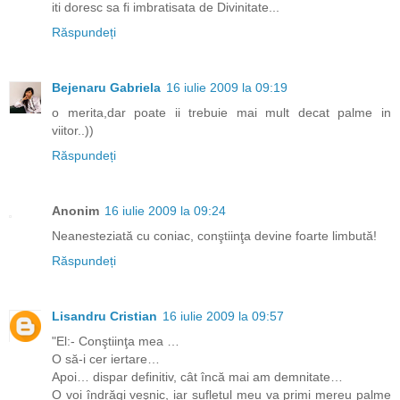
iti doresc sa fi imbratisata de Divinitate...
Răspundeți
Bejenaru Gabriela
16 iulie 2009 la 09:19
o merita,dar poate ii trebuie mai mult decat palme in
viitor..))
Răspundeți
Anonim
16 iulie 2009 la 09:24
Neanesteziată cu coniac, conştiinţa devine foarte limbută!
Răspundeți
Lisandru Cristian
16 iulie 2009 la 09:57
"El:- Conştiinţa mea …
O să-i cer iertare…
Apoi… dispar definitiv, cât încă mai am demnitate…
O voi îndrăgi veşnic, iar sufletul meu va primi mereu palme