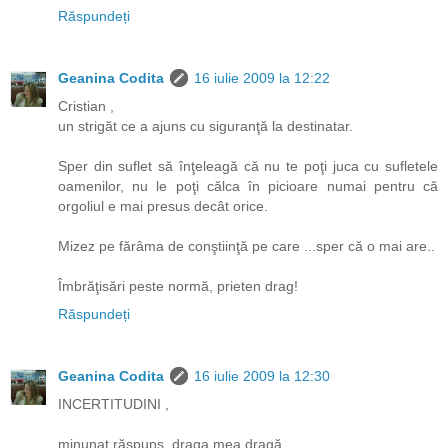
Răspundeți
Geanina Codita
16 iulie 2009 la 12:22
Cristian ,
un strigăt ce a ajuns cu siguranţă la destinatar.
Sper din suflet să înţeleagă că nu te poţi juca cu sufletele
oamenilor, nu le poţi călca în picioare numai pentru că
orgoliul e mai presus decât orice.
Mizez pe fărâma de conştiinţă pe care ...sper că o mai are..
Îmbrăţisări peste normă, prieten drag!
Răspundeți
Geanina Codita
16 iulie 2009 la 12:30
INCERTITUDINI ,
minunat răspuns, draga mea dragă.