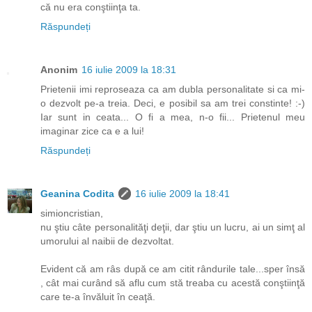
că nu era conştiinţa ta.
Răspundeți
Anonim
16 iulie 2009 la 18:31
Prietenii imi reproseaza ca am dubla personalitate si ca mi-
o dezvolt pe-a treia. Deci, e posibil sa am trei constinte! :-)
Iar sunt in ceata... O fi a mea, n-o fii... Prietenul meu
imaginar zice ca e a lui!
Răspundeți
Geanina Codita
16 iulie 2009 la 18:41
simioncristian,
nu ştiu câte personalităţi deţii, dar ştiu un lucru, ai un simţ al
umorului al naibii de dezvoltat.
Evident că am râs după ce am citit rândurile tale...sper însă
, cât mai curând să aflu cum stă treaba cu acestă conştiinţă
care te-a învăluit în ceaţă.