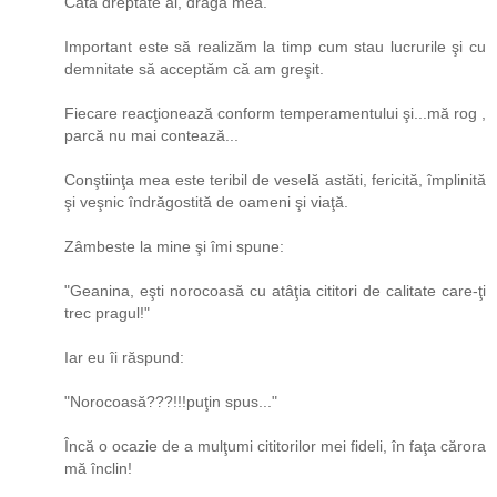
Câtă dreptate ai, draga mea.
Important este să realizăm la timp cum stau lucrurile şi cu
demnitate să acceptăm că am greşit.
Fiecare reacţionează conform temperamentului şi...mă rog ,
parcă nu mai contează...
Conştiinţa mea este teribil de veselă astăti, fericită, împlinită
şi veşnic îndrăgostită de oameni şi viaţă.
Zâmbeste la mine şi îmi spune:
"Geanina, eşti norocoasă cu atâţia cititori de calitate care-ţi
trec pragul!"
Iar eu îi răspund:
"Norocoasă???!!!puţin spus..."
Încă o ocazie de a mulţumi cititorilor mei fideli, în faţa cărora
mă înclin!