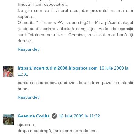
fiindcă n-am respectat-o…
Nu ştiu cum va fi viitorul meu, dar prezentul nu mă mai
suportă…
O merit…" - frumos PA, ca un strigăt... Mi-a plăcut dialogul
şi ideea de iertare solicitată conştiinţei. Astfel de exerciţii
sunt întotdeauna utile... Geanina, o zi cât mai bună îţi
doresc...
Răspundeți
https://incertitudini2008.blogspot.com
16 iulie 2009 la
11:31
parca se spune ceva,undeva, de un drum pavat cu intentii
bune..
Răspundeți
Geanina Codita
16 iulie 2009 la 11:32
ajnanina ,
draga mea dragă, tare dor mi-era de tine.