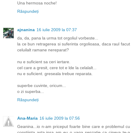
Una hermosa noche!
Răspundeți
ajnanina
16 iulie 2009 la 07:37
da, da, pana la urma tot orgoliul vorbeste...
la ce bun retragerea si suferinta orgolioasa, daca raul facut
celuilalt ramane nereparat?
nu e suficient sa ceri iertare.
cel care a gresit, cere tot e lde la celalalt...
nu e suficient. greseala trebue reparata.
superbe cuvinte, oricum...
o zi superba...
Răspundeți
Ana-Maria
16 iulie 2009 la 07:56
Geanina...io n-am priceput foarte bine care e problemul cu
constiinta asta,insa am eu o vaga senzatie ca cineva te-a