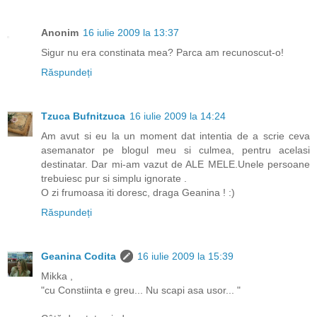
Anonim
16 iulie 2009 la 13:37
Sigur nu era constinata mea? Parca am recunoscut-o!
Răspundeți
Tzuca Bufnitzuca
16 iulie 2009 la 14:24
Am avut si eu la un moment dat intentia de a scrie ceva
asemanator pe blogul meu si culmea, pentru acelasi
destinatar. Dar mi-am vazut de ALE MELE.Unele persoane
trebuiesc pur si simplu ignorate .
O zi frumoasa iti doresc, draga Geanina ! :)
Răspundeți
Geanina Codita
16 iulie 2009 la 15:39
Mikka ,
"cu Constiinta e greu... Nu scapi asa usor... "