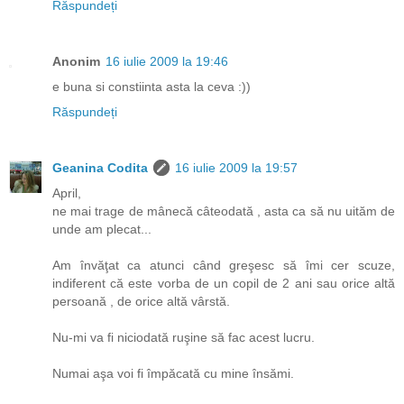
Răspundeți
Anonim
16 iulie 2009 la 19:46
e buna si constiinta asta la ceva :))
Răspundeți
Geanina Codita
16 iulie 2009 la 19:57
April,
ne mai trage de mânecă câteodată , asta ca să nu uităm de
unde am plecat...
Am învăţat ca atunci când greşesc să îmi cer scuze,
indiferent că este vorba de un copil de 2 ani sau orice altă
persoană , de orice altă vârstă.
Nu-mi va fi niciodată ruşine să fac acest lucru.
Numai aşa voi fi împăcată cu mine însămi.