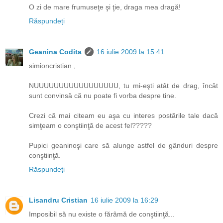
O zi de mare frumuseţe şi ţie, draga mea dragă!
Răspundeți
Geanina Codita
16 iulie 2009 la 15:41
simioncristian ,
NUUUUUUUUUUUUUUUUU, tu mi-eşti atât de drag, încât
sunt convinsă că nu poate fi vorba despre tine.
Crezi că mai citeam eu aşa cu interes postările tale dacă
simţeam o conştiinţă de acest fel?????
Pupici geaninoşi care să alunge astfel de gânduri despre
conştiinţă.
Răspundeți
Lisandru Cristian
16 iulie 2009 la 16:29
Imposibil să nu existe o fărâmă de conştiinţă...