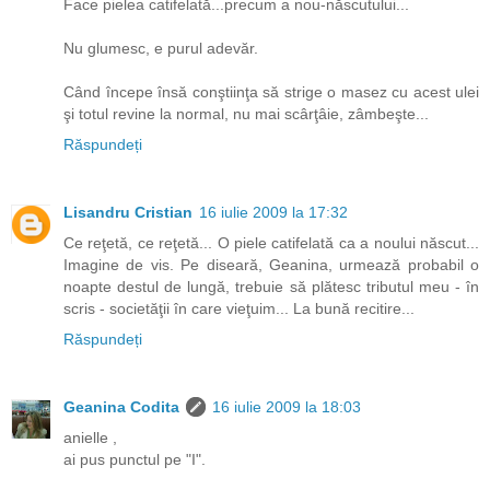
Face pielea catifelată...precum a nou-născutului...
Nu glumesc, e purul adevăr.
Când începe însă conştiinţa să strige o masez cu acest ulei
şi totul revine la normal, nu mai scârţâie, zâmbeşte...
Răspundeți
Lisandru Cristian
16 iulie 2009 la 17:32
Ce reţetă, ce reţetă... O piele catifelată ca a noului născut...
Imagine de vis. Pe diseară, Geanina, urmează probabil o
noapte destul de lungă, trebuie să plătesc tributul meu - în
scris - societăţii în care vieţuim... La bună recitire...
Răspundeți
Geanina Codita
16 iulie 2009 la 18:03
anielle ,
ai pus punctul pe "I".