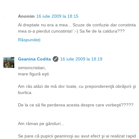
Anonim
16 iulie 2009 la 18:15
Ai dreptate nu era a mea... Scuze de confuzie dar constinta
mea si-a pierdut cunostinta! :-) Sa fie de la caldura???
Răspundeți
Geanina Codita
16 iulie 2009 la 18:19
simioncristian,
mare figură eşti.
Am râs atăzi de mă dor toate, cu preponderenţă obrăjorii şi
burtica.
De la ce să fie perderea acesta despre care vorbeşti?????
Am rămas pe gânduri...
Se pare că pupicii geaninoşi au avut efect şi ai realizat rapid