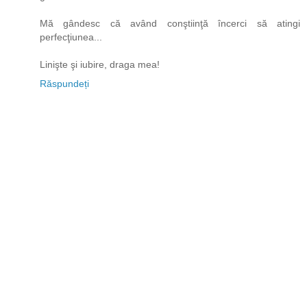
Mă gândesc că având conştiinţă încerci să atingi
perfecţiunea...
Linişte şi iubire, draga mea!
Răspundeți