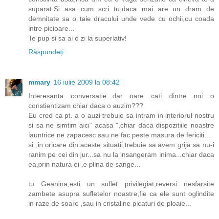
suparat.Si asa cum scri tu,daca mai are un dram de
demnitate sa o taie dracului unde vede cu ochii,cu coada
intre picioare...
Te pup si sa ai o zi la superlativ!
Răspundeți
mmary
16 iulie 2009 la 08:42
Interesanta conversatie...dar oare cati dintre noi o
constientizam chiar daca o auzim???
Eu cred ca pt. a o auzi trebuie sa intram in interiorul nostru
si sa ne simtim aici" acasa ",chiar daca dispozitiile noastre
launtrice ne zapacesc sau ne fac peste masura de fericiti...
si ,in oricare din aceste situatii,trebuie sa avem grija sa nu-i
ranim pe cei din jur...sa nu la insangeram inima...chiar daca
ea,prin natura ei ,e plina de sange...
tu Geanina,esti un suflet privilegiat,reversi nesfarsite
zambete asupra sufletelor noastre,fie ca ele sunt oglindite
in raze de soare ,sau in cristaline picaturi de ploaie...