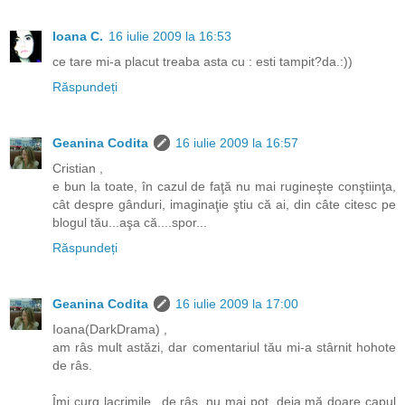
Ioana C.
16 iulie 2009 la 16:53
ce tare mi-a placut treaba asta cu : esti tampit?da.:))
Răspundeți
Geanina Codita
16 iulie 2009 la 16:57
Cristian ,
e bun la toate, în cazul de faţă nu mai rugineşte conştiinţa,
cât despre gânduri, imaginaţie ştiu că ai, din câte citesc pe
blogul tău...aşa că....spor...
Răspundeți
Geanina Codita
16 iulie 2009 la 17:00
Ioana(DarkDrama) ,
am râs mult astăzi, dar comentariul tău mi-a stârnit hohote
de râs.
Îmi curg lacrimile...de râs, nu mai pot, deja mă doare capul