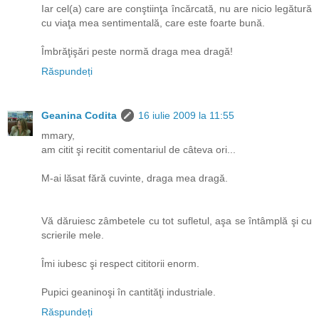
Iar cel(a) care are conştiinţa încărcată, nu are nicio legătură
cu viaţa mea sentimentală, care este foarte bună.
Îmbrăţişări peste normă draga mea dragă!
Răspundeți
Geanina Codita
16 iulie 2009 la 11:55
mmary,
am citit şi recitit comentariul de câteva ori...
M-ai lăsat fără cuvinte, draga mea dragă.
Vă dăruiesc zâmbetele cu tot sufletul, aşa se întâmplă şi cu
scrierile mele.
Îmi iubesc şi respect cititorii enorm.
Pupici geaninoşi în cantităţi industriale.
Răspundeți