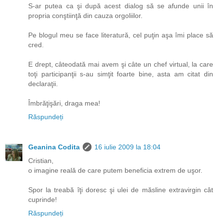
S-ar putea ca şi după acest dialog să se afunde unii în
propria conştiinţă din cauza orgoliilor.
Pe blogul meu se face literatură, cel puţin aşa îmi place să
cred.
E drept, câteodată mai avem şi câte un chef virtual, la care
toţi participanţii s-au simţit foarte bine, asta am citat din
declaraţii.
Îmbrăţişări, draga mea!
Răspundeți
Geanina Codita
16 iulie 2009 la 18:04
Cristian,
o imagine reală de care putem beneficia extrem de uşor.
Spor la treabă îţi doresc şi ulei de măsline extravirgin cât
cuprinde!
Răspundeți