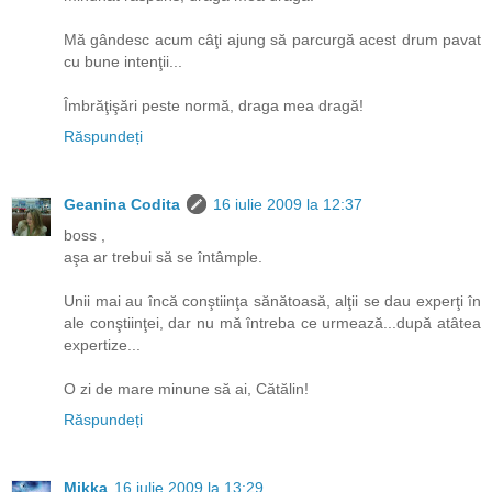
Mă gândesc acum câţi ajung să parcurgă acest drum pavat
cu bune intenţii...
Îmbrăţişări peste normă, draga mea dragă!
Răspundeți
Geanina Codita
16 iulie 2009 la 12:37
boss ,
aşa ar trebui să se întâmple.
Unii mai au încă conştiinţa sănătoasă, alţii se dau experţi în
ale conştiinţei, dar nu mă întreba ce urmează...după atâtea
expertize...
O zi de mare minune să ai, Cătălin!
Răspundeți
Mikka
16 iulie 2009 la 13:29